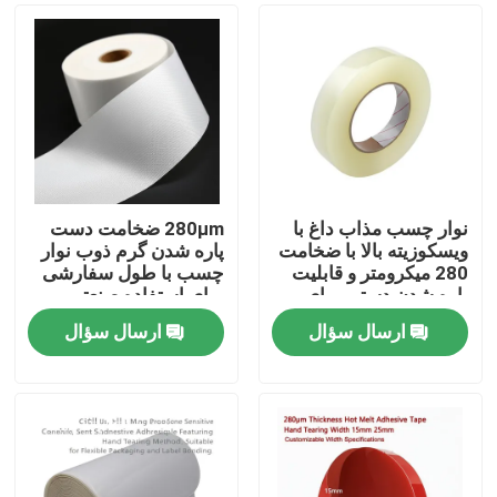
نوار چسب مذاب داغ با
280μm ضخامت دست
ویسکوزیته بالا با ضخامت
پاره شدن گرم ذوب نوار
280 میکرومتر و قابلیت
چسب با طول سفارشی
پاره شدن دستی برای
برای استفاده صنعتی
مصارف صنعتی
ارسال سؤال
ارسال سؤال
خانه
محصولات
فیلم های