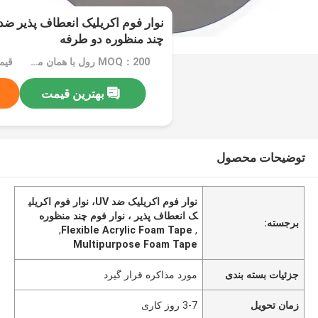
نوار فوم اکریلیک انعطاف پذیر ضد
چند منظوره دو طرفه
MOQ：200 رول با همان مشخصات
قیمت：ated
بهترین قیمت
توضیحات محصول
نوار فوم اکریلیک ضد UV، نوار فوم اکریلی
ک انعطاف پذیر ، نوار فوم چند منظوره
برجسته:
,
Flexible Acrylic Foam Tape
,
Multipurpose Foam Tape
جزئیات بسته بندی
مورد مذاکره قرار گیرد
زمان تحویل
3-7 روز کاری