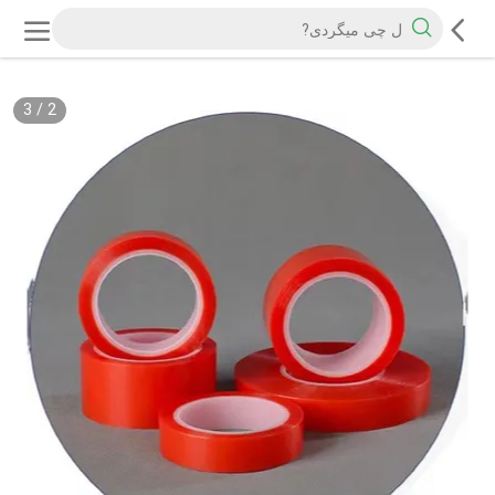
3
/
2