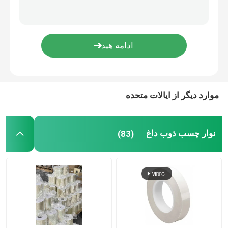
نوار چسب فیلم
نوار چسب حساس به فشار
چوب چسب داغ ذوب
موارد دیگر از ایالات متحده
نوار چسب ذوب داغ
(83)