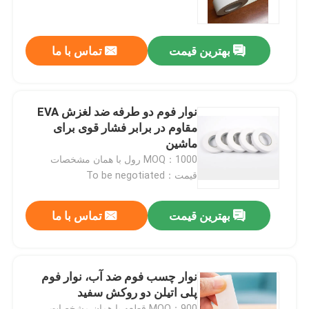
دربارهی ما
بهترین قیمت
تماس با ما
کارخانه تور
نوار فوم دو طرفه ضد لغزش EVA
کنترل کیفیت
مقاوم در برابر فشار قوی برای
ماشین
MOQ：1000 رول با همان مشخصات
تماس با ما
قیمت：To be negotiated
درخواست نقل قول
بهترین قیمت
تماس با ما
نوار چسب ذوب داغ
نوار چسب فوم ضد آب، نوار فوم
پلی اتیلن دو روکش سفید
نوار چسب فرش
MOQ：900 قطعه با همان مشخصات