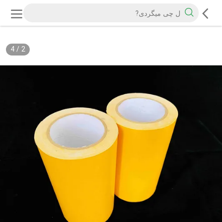
4
/
2