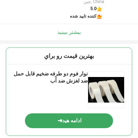
China ,چین
5.0
کننده تایید شده
بیشتر ببینید
بهترين قيمت رو براي
نوار فوم دو طرفه ضخیم قابل حمل
ضد لغزش ضد آب
ادامه هید