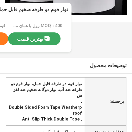
نوار فوم دو طرفه ضخیم قابل ح
MOQ：400 رول با همان مشخصات
قیمت：ated
بهترین قیمت
توضیحات محصول
نوار فوم دو طرفه قابل حمل، نوار فوم دو
طرفه ضد آب، نوار دوگانه ضخیم ضد لغز
ش
برجسته:
,
Double Sided Foam Tape Weatherp
roof
Anti Slip Thick Double Tape
,
جزئیات بسته بندی
مورد مذاکره قرار گیرد