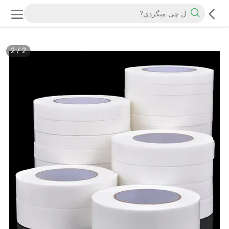
2
/
2