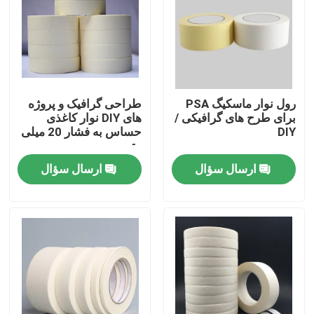
دربارهی ما
کارخانه تور
رول نوار ماسکیگ PSA
طراحی گرافیک و پروژه
برای طرح های گرافیکی /
های DIY نوار کاغذی
کنترل کیفیت
DIY
حساس به فشار 20 میلی
متر
ارسال سؤال
ارسال سؤال
تماس با ما
درخواست نقل قول
نوار چسب ذوب داغ
نوار چسب فرش