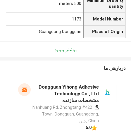
Minimum Order Q
500 meters
uantity
1173
Model Number
Guangdong Dongguan
Place of Origin
بیشتر ببینید
دربارهی ما
Dongguan Yihong Adhesive
Technology Co., Ltd.
مشخصات سازنده
#422 Nanhuang Rd, Zhongtang
Town, Dongguan, Guangdong,
China ,چین
5.0