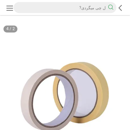
4
/
2