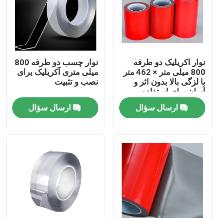
دربارهی ما
کارخانه تور
نوار اکریلیک دو طرفه
نوار چسب دو طرفه 800
800 میلی متر × 462 متر
میلی متری آکریلیک برای
با لزگی بالا بدون اثر و
نصب و تثبیت
کنترل کیفیت
آسان برای استفاده
ارسال سؤال
ارسال سؤال
تماس با ما
درخواست نقل قول
نوار چسب ذوب داغ
نوار چسب فرش