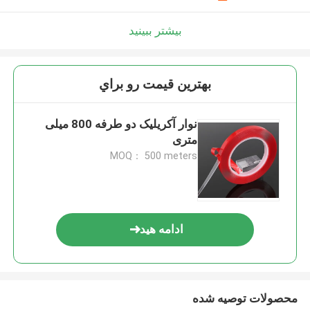
بیشتر ببینید
بهترين قيمت رو براي
نوار آکریلیک دو طرفه 800 میلی
متری
MOQ： 500 meters
ادامه هید
محصولات توصیه شده