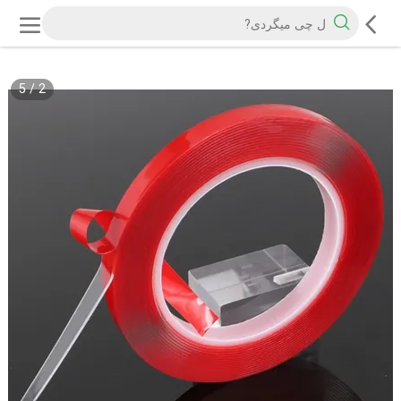
5
/
2