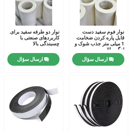
دربارهی ما
نوار فوم سفید دست
نوار دو طرفه سفید برای
کارخانه تور
قابل پاره کردن ضخامت
کاربردهای صنعتی با
1 میلی متر جذب شوک و
چسبندگی بالا
لزگی بالا
کنترل کیفیت
ارسال سؤال
ارسال سؤال
تماس با ما
درخواست نقل قول
نوار چسب ذوب داغ
نوار چسب فرش