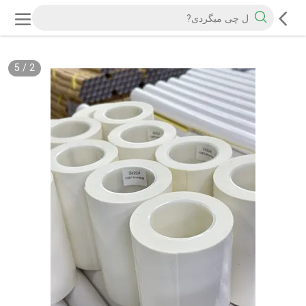
5
/
2