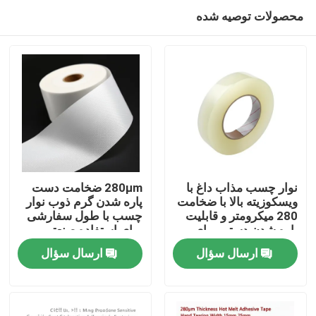
محصولات توصیه شده
نوار چسب مذاب داغ با
280μm ضخامت دست
ویسکوزیته بالا با ضخامت
پاره شدن گرم ذوب نوار
280 میکرومتر و قابلیت
چسب با طول سفارشی
خانه
پاره شدن دستی برای
برای استفاده صنعتی
مصارف صنعتی
ارسال سؤال
ارسال سؤال
محصولات
فیلم های