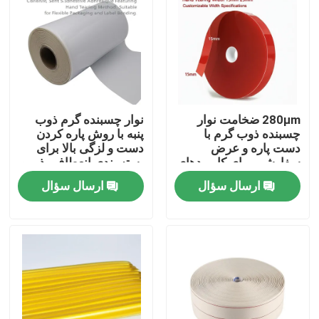
دربارهی ما
کارخانه تور
280μm ضخامت نوار
نوار چسبنده گرم ذوب
کنترل کیفیت
چسبنده ذوب گرم با
پنبه با روش پاره کردن
دست پاره و عرض
دست و لزگی بالا برای
سفارشی برای کاربردهای
بسته بندی انعطاف پذیر و
تماس با ما
صنعتی
پیوند برچسب در طول
ارسال سؤال
ارسال سؤال
15m-30m
درخواست نقل قول
نوار چسب ذوب داغ
نوار چسب فرش