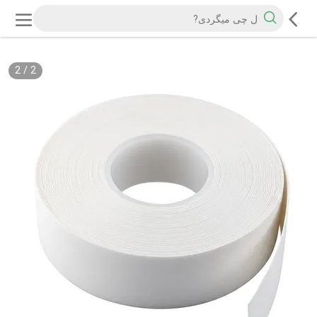
2
/
2