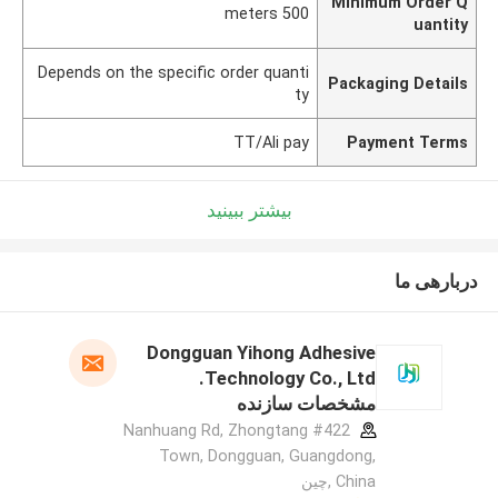
Minimum Order Q
500 meters
uantity
Depends on the specific order quanti
Packaging Details
ty
TT/Ali pay
Payment Terms
بیشتر ببینید
دربارهی ما
Dongguan Yihong Adhesive
Technology Co., Ltd.
مشخصات سازنده
#422 Nanhuang Rd, Zhongtang
Town, Dongguan, Guangdong,
China ,چین